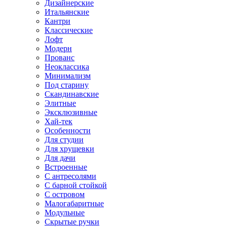
Дизайнерские
Итальянские
Кантри
Классические
Лофт
Модерн
Прованс
Неоклассика
Минимализм
Под старину
Скандинавские
Элитные
Эксклюзивные
Хай-тек
Особенности
Для студии
Для хрущевки
Для дачи
Встроенные
С антресолями
С барной стойкой
С островом
Малогабаритные
Модульные
Скрытые ручки