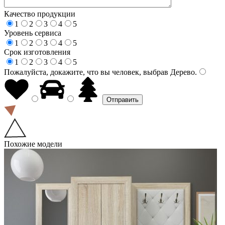
Качество продукции
1
2
3
4
5
Уровень сервиса
1
2
3
4
5
Срок изготовления
1
2
3
4
5
Пожалуйста, докажите, что вы человек, выбрав
Дерево
.
Похожие модели