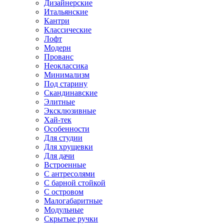
Дизайнерские
Итальянские
Кантри
Классические
Лофт
Модерн
Прованс
Неоклассика
Минимализм
Под старину
Скандинавские
Элитные
Эксклюзивные
Хай-тек
Особенности
Для студии
Для хрущевки
Для дачи
Встроенные
С антресолями
С барной стойкой
С островом
Малогабаритные
Модульные
Скрытые ручки