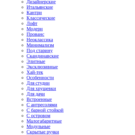
Дизайнерские
Итальянские
Кантри
Классические
Лофт
Модерн
Прованс
Неоклассика
Минимализм
Под старину
Скандинавские
Элитные
Эксклюзивные
Хай-тек
Особенности
Для студии
Для хрущевки
Для дачи
Встроенные
С антресолями
С барной стойкой
С островом
Малогабаритные
Модульные
Скрытые ручки