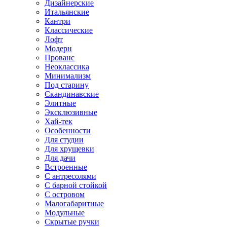
Дизайнерские
Итальянские
Кантри
Классические
Лофт
Модерн
Прованс
Неоклассика
Минимализм
Под старину
Скандинавские
Элитные
Эксклюзивные
Хай-тек
Особенности
Для студии
Для хрущевки
Для дачи
Встроенные
С антресолями
С барной стойкой
С островом
Малогабаритные
Модульные
Скрытые ручки