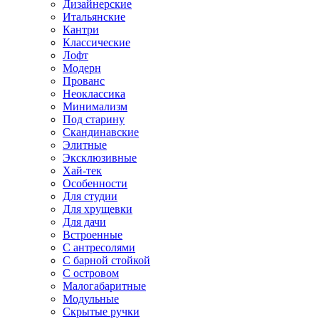
Дизайнерские
Итальянские
Кантри
Классические
Лофт
Модерн
Прованс
Неоклассика
Минимализм
Под старину
Скандинавские
Элитные
Эксклюзивные
Хай-тек
Особенности
Для студии
Для хрущевки
Для дачи
Встроенные
С антресолями
С барной стойкой
С островом
Малогабаритные
Модульные
Скрытые ручки