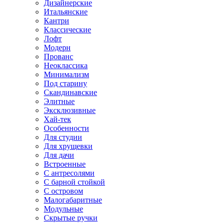
Дизайнерские
Итальянские
Кантри
Классические
Лофт
Модерн
Прованс
Неоклассика
Минимализм
Под старину
Скандинавские
Элитные
Эксклюзивные
Хай-тек
Особенности
Для студии
Для хрущевки
Для дачи
Встроенные
С антресолями
С барной стойкой
С островом
Малогабаритные
Модульные
Скрытые ручки