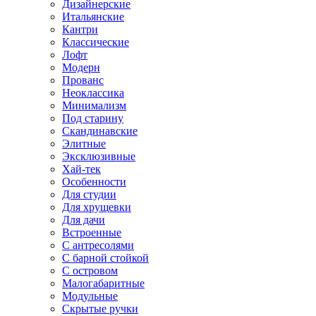
Дизайнерские
Итальянские
Кантри
Классические
Лофт
Модерн
Прованс
Неоклассика
Минимализм
Под старину
Скандинавские
Элитные
Эксклюзивные
Хай-тек
Особенности
Для студии
Для хрущевки
Для дачи
Встроенные
С антресолями
С барной стойкой
С островом
Малогабаритные
Модульные
Скрытые ручки