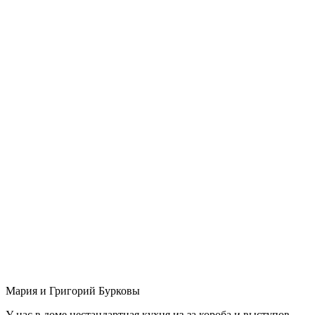
Мария и Григорий Бурковы
У нас в доме нестандартная кухня из-за короба и выступов,