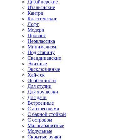
Дизайнерские
Итальянские
Кантри
Классические
Лофт
Модерн
Прованс
Неоклассика
Минимализм
Под старину
Скандинавские
Элитные
Эксклюзивные
Хай-тек
Особенности
Для студии
Для хрущевки
Для дачи
Встроенные
С антресолями
С барной стойкой
С островом
Малогабаритные
Модульные
Скрытые ручки