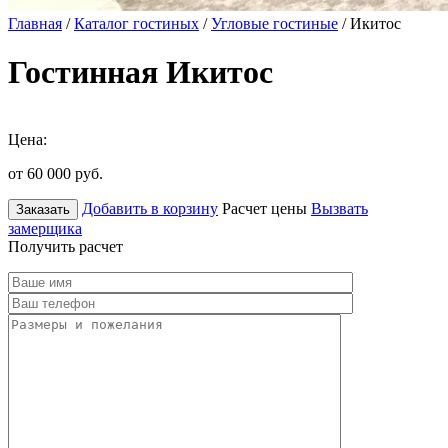
Главная
/
Каталог гостиных
/
Угловые гостиные
/ Икитос
Гостинная Икитос
Цена:
от 60 000
руб.
Добавить в корзину
Расчет цены
Вызвать
Заказать
замерщика
Получить расчет