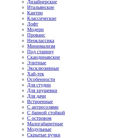
Дизайнерские
Итальянские
Кантри
Классические
Лофт
Модерн
Прованс
Неоклассика
Минимализм
Под старину
Скандинавские
Элитные
Эксклюзивные
Хай-тек
Особенности
Для студии
Для хрущевки
Для дачи
Встроенные
С антресолями
С барной стойкой
С островом
Малогабаритные
Модульные
Скрытые ручки