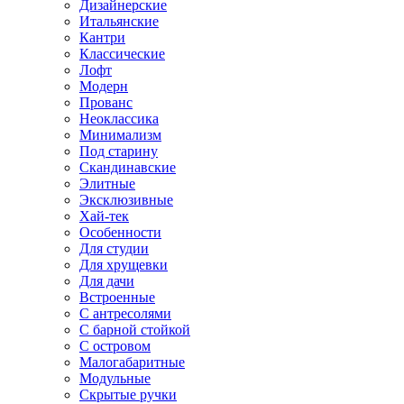
Дизайнерские
Итальянские
Кантри
Классические
Лофт
Модерн
Прованс
Неоклассика
Минимализм
Под старину
Скандинавские
Элитные
Эксклюзивные
Хай-тек
Особенности
Для студии
Для хрущевки
Для дачи
Встроенные
С антресолями
С барной стойкой
С островом
Малогабаритные
Модульные
Скрытые ручки