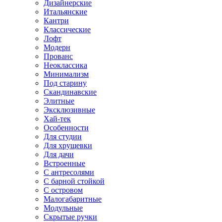
Дизайнерские
Итальянские
Кантри
Классические
Лофт
Модерн
Прованс
Неоклассика
Минимализм
Под старину
Скандинавские
Элитные
Эксклюзивные
Хай-тек
Особенности
Для студии
Для хрущевки
Для дачи
Встроенные
С антресолями
С барной стойкой
С островом
Малогабаритные
Модульные
Скрытые ручки