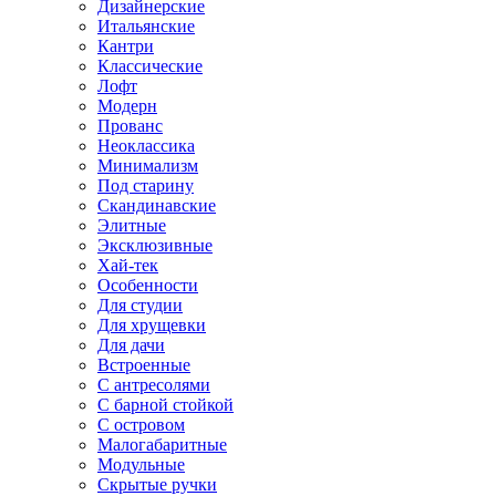
Дизайнерские
Итальянские
Кантри
Классические
Лофт
Модерн
Прованс
Неоклассика
Минимализм
Под старину
Скандинавские
Элитные
Эксклюзивные
Хай-тек
Особенности
Для студии
Для хрущевки
Для дачи
Встроенные
С антресолями
С барной стойкой
С островом
Малогабаритные
Модульные
Скрытые ручки