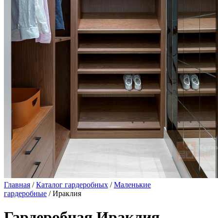
Главная
/
Каталог гардеробных
/
Маленькие
гардеробные
/ Ираклия
Гардеробная Ираклия