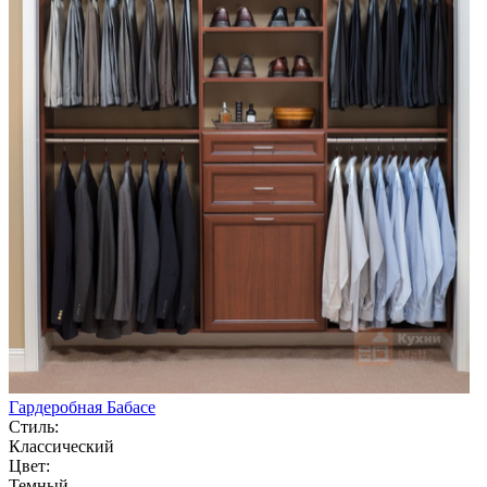
Гардеробная Бабасе
Стиль:
Классический
Цвет:
Темный