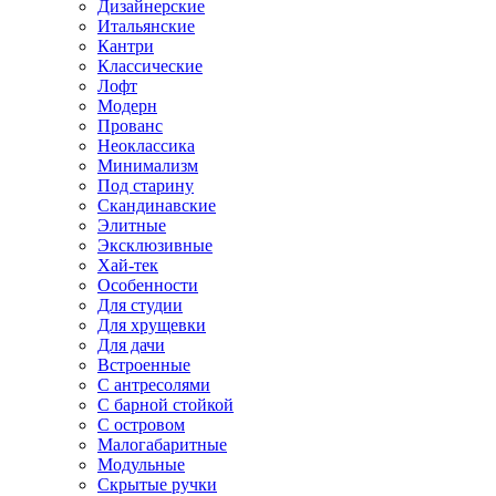
Дизайнерские
Итальянские
Кантри
Классические
Лофт
Модерн
Прованс
Неоклассика
Минимализм
Под старину
Скандинавские
Элитные
Эксклюзивные
Хай-тек
Особенности
Для студии
Для хрущевки
Для дачи
Встроенные
С антресолями
С барной стойкой
С островом
Малогабаритные
Модульные
Скрытые ручки