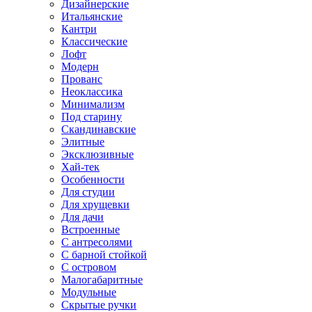
Дизайнерские
Итальянские
Кантри
Классические
Лофт
Модерн
Прованс
Неоклассика
Минимализм
Под старину
Скандинавские
Элитные
Эксклюзивные
Хай-тек
Особенности
Для студии
Для хрущевки
Для дачи
Встроенные
С антресолями
С барной стойкой
С островом
Малогабаритные
Модульные
Скрытые ручки