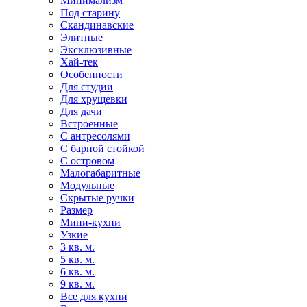
Минимализм
Под старину
Скандинавские
Элитные
Эксклюзивные
Хай-тек
Особенности
Для студии
Для хрущевки
Для дачи
Встроенные
С антресолями
С барной стойкой
С островом
Малогабаритные
Модульные
Скрытые ручки
Размер
Мини-кухни
Узкие
3 кв. м.
5 кв. м.
6 кв. м.
9 кв. м.
Все для кухни