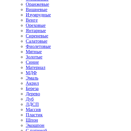
Оранжевые
Вишневые
Изумрудные
Венге
Ореховые
Янтарные
Сиреневые
Салатовые
Фиолетовые
Мятные
Золотые
Синие
Материал
МДФ
Эмаль
Акрил
Береза
Дерево
Дуб
ЛДСП
Массив
Пластик
Шпон
Экошпон
С патиной