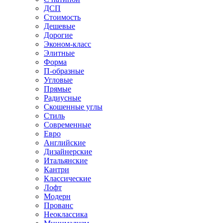
ДСП
Стоимость
Дешевые
Дорогие
Эконом-класс
Элитные
Форма
П-образные
Угловые
Прямые
Радиусные
Скошенные углы
Стиль
Современные
Евро
Английские
Дизайнерские
Итальянские
Кантри
Классические
Лофт
Модерн
Прованс
Неоклассика