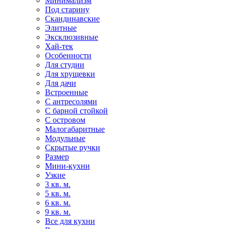
Минимализм
Под старину
Скандинавские
Элитные
Эксклюзивные
Хай-тек
Особенности
Для студии
Для хрущевки
Для дачи
Встроенные
С антресолями
С барной стойкой
С островом
Малогабаритные
Модульные
Скрытые ручки
Размер
Мини-кухни
Узкие
3 кв. м.
5 кв. м.
6 кв. м.
9 кв. м.
Все для кухни