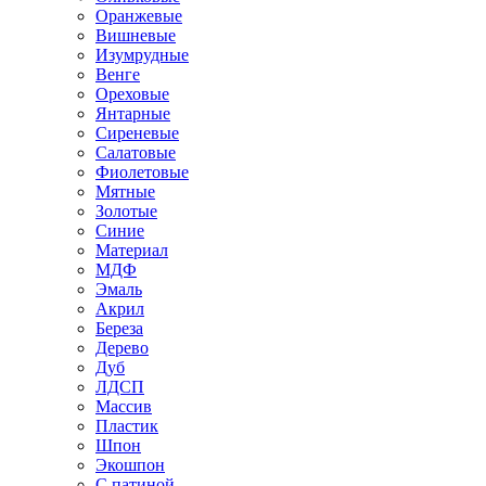
Оранжевые
Вишневые
Изумрудные
Венге
Ореховые
Янтарные
Сиреневые
Салатовые
Фиолетовые
Мятные
Золотые
Синие
Материал
МДФ
Эмаль
Акрил
Береза
Дерево
Дуб
ЛДСП
Массив
Пластик
Шпон
Экошпон
С патиной