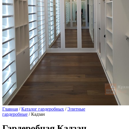
Главная
/
Каталог гардеробных
/
Элитные
гардеробные
/ Кадзан
Гардеробная Кадзан