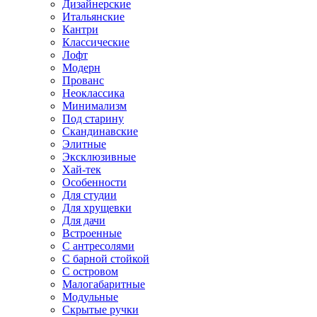
Дизайнерские
Итальянские
Кантри
Классические
Лофт
Модерн
Прованс
Неоклассика
Минимализм
Под старину
Скандинавские
Элитные
Эксклюзивные
Хай-тек
Особенности
Для студии
Для хрущевки
Для дачи
Встроенные
С антресолями
С барной стойкой
С островом
Малогабаритные
Модульные
Скрытые ручки