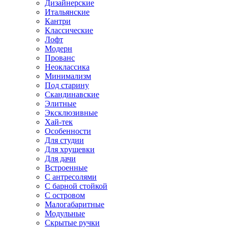
Дизайнерские
Итальянские
Кантри
Классические
Лофт
Модерн
Прованс
Неоклассика
Минимализм
Под старину
Скандинавские
Элитные
Эксклюзивные
Хай-тек
Особенности
Для студии
Для хрущевки
Для дачи
Встроенные
С антресолями
С барной стойкой
С островом
Малогабаритные
Модульные
Скрытые ручки