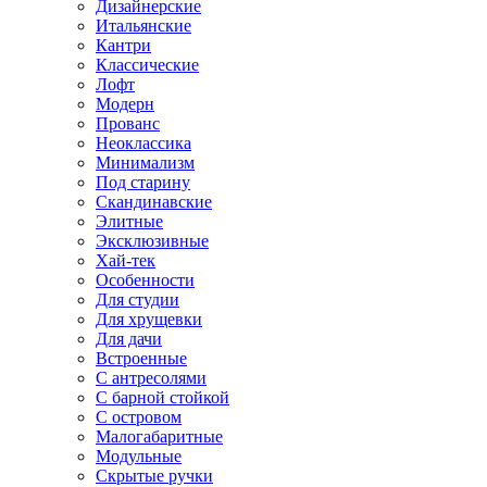
Дизайнерские
Итальянские
Кантри
Классические
Лофт
Модерн
Прованс
Неоклассика
Минимализм
Под старину
Скандинавские
Элитные
Эксклюзивные
Хай-тек
Особенности
Для студии
Для хрущевки
Для дачи
Встроенные
С антресолями
С барной стойкой
С островом
Малогабаритные
Модульные
Скрытые ручки