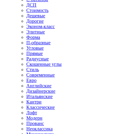
ДСП
Стоимость
Дешевые
Дорогие
Эконом-класс
Элитные
Форма
П-образные
Угловые
Прямые
Радиусные
Скошенные углы
Стиль
Современные
Евро
Английские
Дизайнерские
Итальянские
Кантри
Классические
Лофт
Модерн
Прованс
Неоклассика