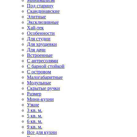
Минимализм
Под старину
Скандинавские
Элитные
Эксклюзивные
Хай-тек
Особенности
Для студии
Для хрущевки
Для дачи
Встроенные
С антресолями
С барной стойкой
С островом
Малогабаритные
Модульные
Скрытые ручки
Размер
Мини-кухни
Узкие
3 кв. м.
5 кв. м.
6 кв. м.
9 кв. м.
Все для кухни