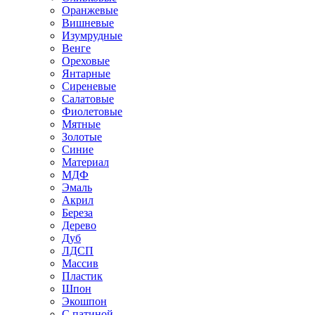
Оранжевые
Вишневые
Изумрудные
Венге
Ореховые
Янтарные
Сиреневые
Салатовые
Фиолетовые
Мятные
Золотые
Синие
Материал
МДФ
Эмаль
Акрил
Береза
Дерево
Дуб
ЛДСП
Массив
Пластик
Шпон
Экошпон
С патиной