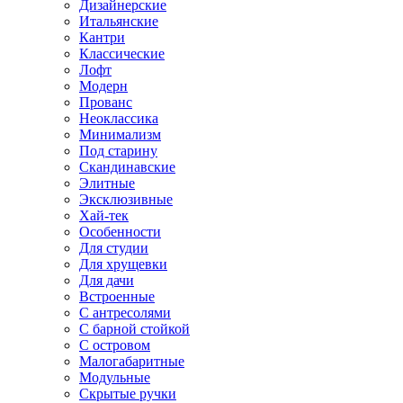
Дизайнерские
Итальянские
Кантри
Классические
Лофт
Модерн
Прованс
Неоклассика
Минимализм
Под старину
Скандинавские
Элитные
Эксклюзивные
Хай-тек
Особенности
Для студии
Для хрущевки
Для дачи
Встроенные
С антресолями
С барной стойкой
С островом
Малогабаритные
Модульные
Скрытые ручки