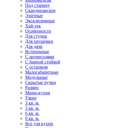
Минимализм
Под старину
Скандинавские
Элитные
Эксклюзивные
Хай-тек
Особенности
Для студии
Для хрущевки
Для дачи
Встроенные
С антресолями
С барной стойкой
С островом
Малогабаритные
Модульные
Скрытые ручки
Размер
Мини-кухни
Узкие
3 кв. м.
5 кв. м.
6 кв. м.
9 кв. м.
Все для кухни