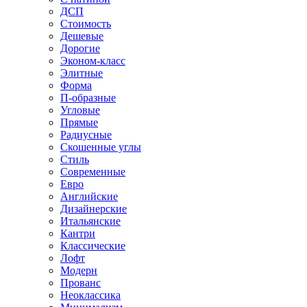
ДСП
Стоимость
Дешевые
Дорогие
Эконом-класс
Элитные
Форма
П-образные
Угловые
Прямые
Радиусные
Скошенные углы
Стиль
Современные
Евро
Английские
Дизайнерские
Итальянские
Кантри
Классические
Лофт
Модерн
Прованс
Неоклассика