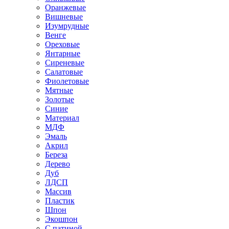
Оранжевые
Вишневые
Изумрудные
Венге
Ореховые
Янтарные
Сиреневые
Салатовые
Фиолетовые
Мятные
Золотые
Синие
Материал
МДФ
Эмаль
Акрил
Береза
Дерево
Дуб
ЛДСП
Массив
Пластик
Шпон
Экошпон
С патиной