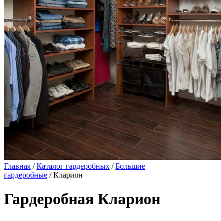
Главная
/
Каталог гардеробных
/
Большие
гардеробные
/ Кларион
Гардеробная Кларион