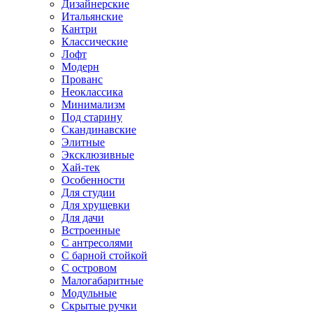
Дизайнерские
Итальянские
Кантри
Классические
Лофт
Модерн
Прованс
Неоклассика
Минимализм
Под старину
Скандинавские
Элитные
Эксклюзивные
Хай-тек
Особенности
Для студии
Для хрущевки
Для дачи
Встроенные
С антресолями
С барной стойкой
С островом
Малогабаритные
Модульные
Скрытые ручки