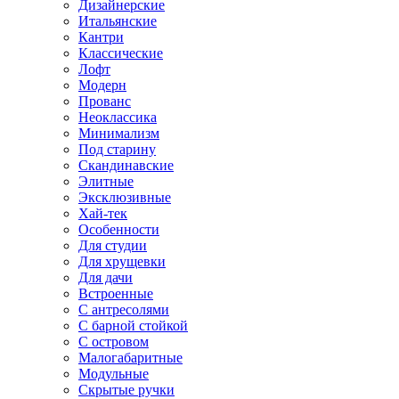
Дизайнерские
Итальянские
Кантри
Классические
Лофт
Модерн
Прованс
Неоклассика
Минимализм
Под старину
Скандинавские
Элитные
Эксклюзивные
Хай-тек
Особенности
Для студии
Для хрущевки
Для дачи
Встроенные
С антресолями
С барной стойкой
С островом
Малогабаритные
Модульные
Скрытые ручки