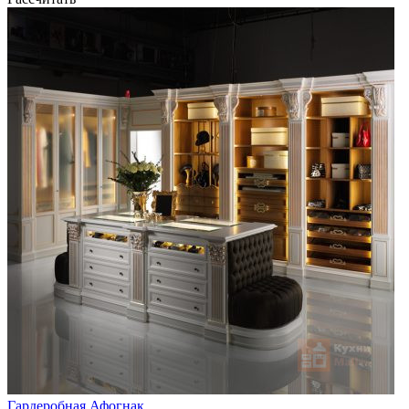
Гардеробная Афогнак