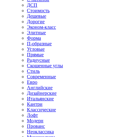
ДСП
Стоимость
Дешевые
Дорогие
Эконом-класс
Элитные
Форма
П-образные
Угловые
Прямые
Радиусные
Скошенные углы
Стиль
Современные
Евро
Английские
Дизайнерские
Итальянские
Кантри
Классические
Лофт
Модерн
Прованс
Неоклассика