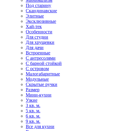
Минимализм
Под старину
Скандинавские
Элитные
Эксклюзивные
Хай-тек
Особенности
Для студии
Для хрущевки
Для дачи
Встроенные
С антресолями
С барной стойкой
С островом
Малогабаритные
Модульные
Скрытые ручки
Размер
Мини-кухни
Узкие
3 кв. м.
5 кв. м.
6 кв. м.
9 кв. м.
Все для кухни