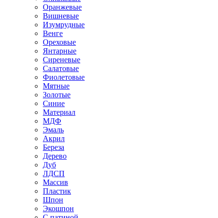
Оранжевые
Вишневые
Изумрудные
Венге
Ореховые
Янтарные
Сиреневые
Салатовые
Фиолетовые
Мятные
Золотые
Синие
Материал
МДФ
Эмаль
Акрил
Береза
Дерево
Дуб
ЛДСП
Массив
Пластик
Шпон
Экошпон
С патиной