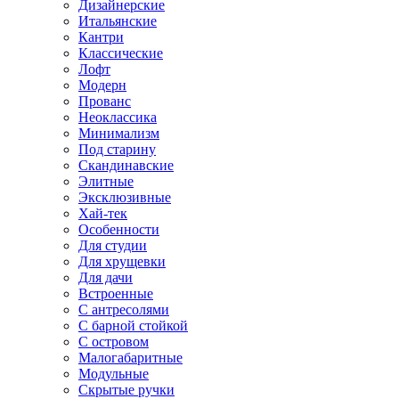
Дизайнерские
Итальянские
Кантри
Классические
Лофт
Модерн
Прованс
Неоклассика
Минимализм
Под старину
Скандинавские
Элитные
Эксклюзивные
Хай-тек
Особенности
Для студии
Для хрущевки
Для дачи
Встроенные
С антресолями
С барной стойкой
С островом
Малогабаритные
Модульные
Скрытые ручки