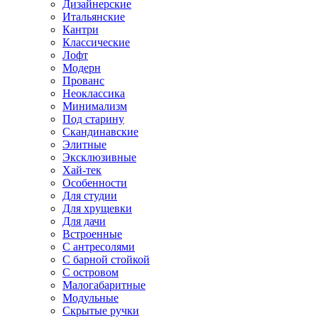
Дизайнерские
Итальянские
Кантри
Классические
Лофт
Модерн
Прованс
Неоклассика
Минимализм
Под старину
Скандинавские
Элитные
Эксклюзивные
Хай-тек
Особенности
Для студии
Для хрущевки
Для дачи
Встроенные
С антресолями
С барной стойкой
С островом
Малогабаритные
Модульные
Скрытые ручки