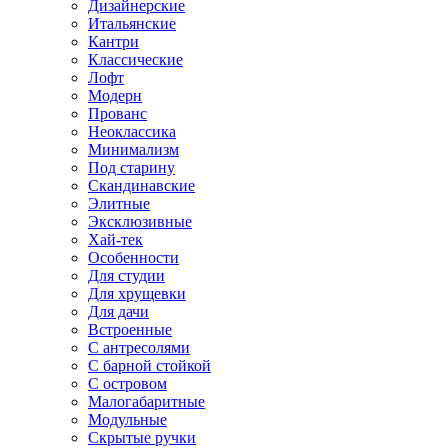
Дизайнерские
Итальянские
Кантри
Классические
Лофт
Модерн
Прованс
Неоклассика
Минимализм
Под старину
Скандинавские
Элитные
Эксклюзивные
Хай-тек
Особенности
Для студии
Для хрущевки
Для дачи
Встроенные
С антресолями
С барной стойкой
С островом
Малогабаритные
Модульные
Скрытые ручки