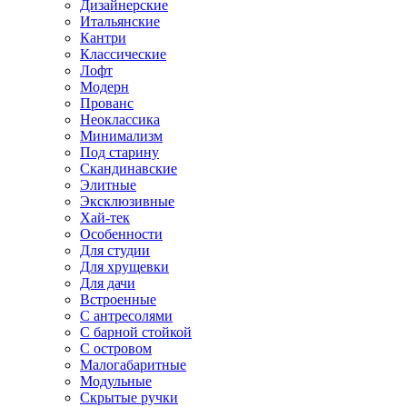
Дизайнерские
Итальянские
Кантри
Классические
Лофт
Модерн
Прованс
Неоклассика
Минимализм
Под старину
Скандинавские
Элитные
Эксклюзивные
Хай-тек
Особенности
Для студии
Для хрущевки
Для дачи
Встроенные
С антресолями
С барной стойкой
С островом
Малогабаритные
Модульные
Скрытые ручки