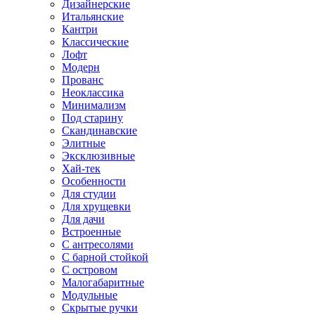
Дизайнерские
Итальянские
Кантри
Классические
Лофт
Модерн
Прованс
Неоклассика
Минимализм
Под старину
Скандинавские
Элитные
Эксклюзивные
Хай-тек
Особенности
Для студии
Для хрущевки
Для дачи
Встроенные
С антресолями
С барной стойкой
С островом
Малогабаритные
Модульные
Скрытые ручки