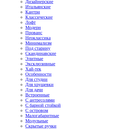
Дизайнерские
Итальянские
Кантри
Классические
Лофт
Модерн
Прованс
Неоклассика
Минимализм
Под старину
Скандинавские
Элитные
Эксклюзивные
Хай-тек
Особенности
Для студии
Для хрущевки
Для дачи
Встроенные
С антресолями
С барной стойкой
С островом
Малогабаритные
Модульные
Скрытые ручки