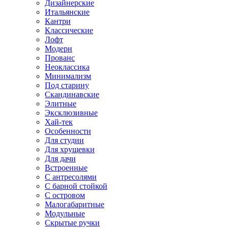
Дизайнерские
Итальянские
Кантри
Классические
Лофт
Модерн
Прованс
Неоклассика
Минимализм
Под старину
Скандинавские
Элитные
Эксклюзивные
Хай-тек
Особенности
Для студии
Для хрущевки
Для дачи
Встроенные
С антресолями
С барной стойкой
С островом
Малогабаритные
Модульные
Скрытые ручки