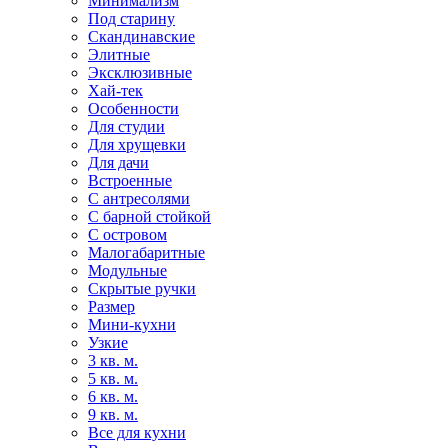
Минимализм
Под старину
Скандинавские
Элитные
Эксклюзивные
Хай-тек
Особенности
Для студии
Для хрущевки
Для дачи
Встроенные
С антресолями
С барной стойкой
С островом
Малогабаритные
Модульные
Скрытые ручки
Размер
Мини-кухни
Узкие
3 кв. м.
5 кв. м.
6 кв. м.
9 кв. м.
Все для кухни