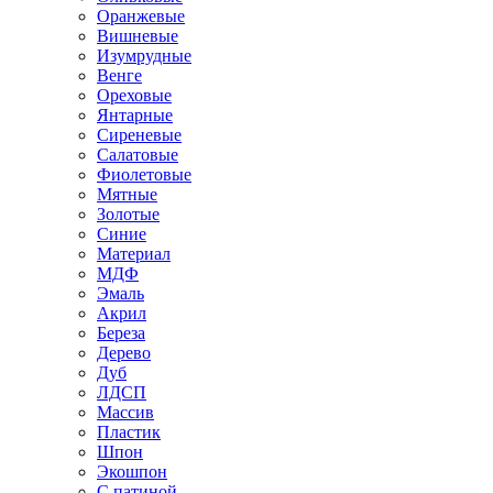
Оранжевые
Вишневые
Изумрудные
Венге
Ореховые
Янтарные
Сиреневые
Салатовые
Фиолетовые
Мятные
Золотые
Синие
Материал
МДФ
Эмаль
Акрил
Береза
Дерево
Дуб
ЛДСП
Массив
Пластик
Шпон
Экошпон
С патиной