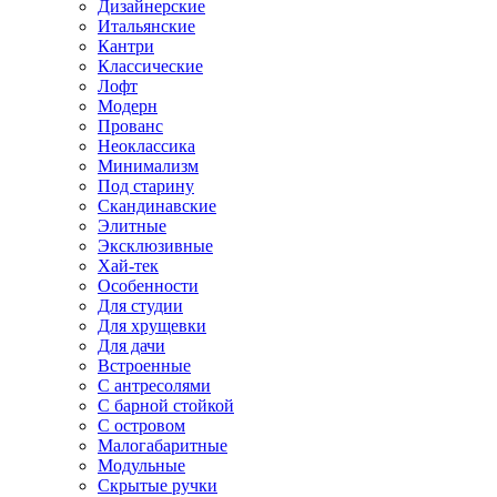
Дизайнерские
Итальянские
Кантри
Классические
Лофт
Модерн
Прованс
Неоклассика
Минимализм
Под старину
Скандинавские
Элитные
Эксклюзивные
Хай-тек
Особенности
Для студии
Для хрущевки
Для дачи
Встроенные
С антресолями
С барной стойкой
С островом
Малогабаритные
Модульные
Скрытые ручки