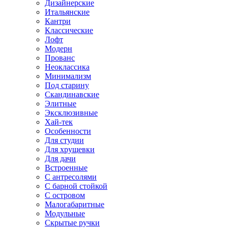
Дизайнерские
Итальянские
Кантри
Классические
Лофт
Модерн
Прованс
Неоклассика
Минимализм
Под старину
Скандинавские
Элитные
Эксклюзивные
Хай-тек
Особенности
Для студии
Для хрущевки
Для дачи
Встроенные
С антресолями
С барной стойкой
С островом
Малогабаритные
Модульные
Скрытые ручки