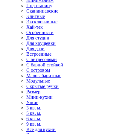
Минимализм
Под старину
Скандинавские
Элитные
Эксклюзивные
Хай-тек
Особенности
Для студии
Для хрущевки
Для дачи
Встроенные
С антресолями
С барной стойкой
С островом
Малогабаритные
Модульные
Скрытые ручки
Размер
Мини-кухни
Узкие
3 кв. м.
5 кв. м.
6 кв. м.
9 кв. м.
Все для кухни