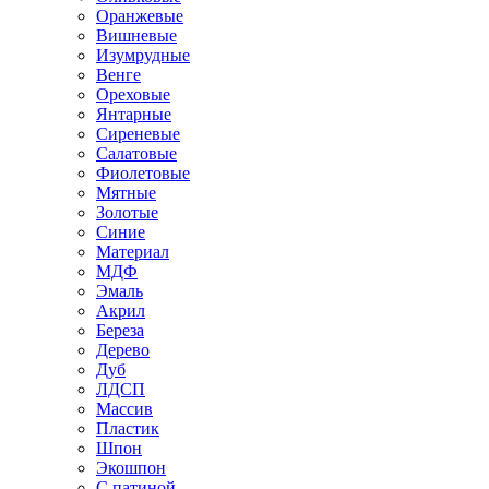
Оранжевые
Вишневые
Изумрудные
Венге
Ореховые
Янтарные
Сиреневые
Салатовые
Фиолетовые
Мятные
Золотые
Синие
Материал
МДФ
Эмаль
Акрил
Береза
Дерево
Дуб
ЛДСП
Массив
Пластик
Шпон
Экошпон
С патиной