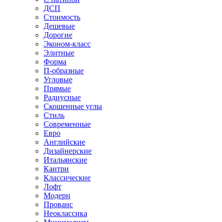
ДСП
Стоимость
Дешевые
Дорогие
Эконом-класс
Элитные
Форма
П-образные
Угловые
Прямые
Радиусные
Скошенные углы
Стиль
Современные
Евро
Английские
Дизайнерские
Итальянские
Кантри
Классические
Лофт
Модерн
Прованс
Неоклассика