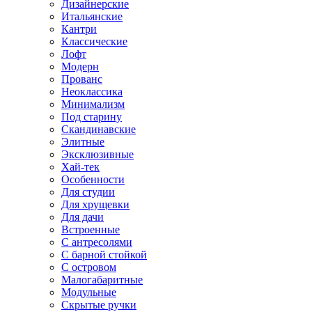
Дизайнерские
Итальянские
Кантри
Классические
Лофт
Модерн
Прованс
Неоклассика
Минимализм
Под старину
Скандинавские
Элитные
Эксклюзивные
Хай-тек
Особенности
Для студии
Для хрущевки
Для дачи
Встроенные
С антресолями
С барной стойкой
С островом
Малогабаритные
Модульные
Скрытые ручки