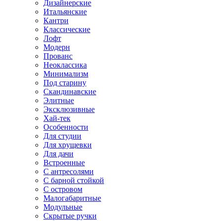
Дизайнерские
Итальянские
Кантри
Классические
Лофт
Модерн
Прованс
Неоклассика
Минимализм
Под старину
Скандинавские
Элитные
Эксклюзивные
Хай-тек
Особенности
Для студии
Для хрущевки
Для дачи
Встроенные
С антресолями
С барной стойкой
С островом
Малогабаритные
Модульные
Скрытые ручки