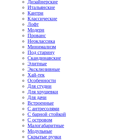
Дизайнерские
Итальянские
Кантри
Классические
Лофт
Модерн
Прованс
Неоклассика
Минимализм
Под старину
Скандинавские
Элитные
Эксклюзивные
Хай-тек
Особенности
Для студии
Для хрущевки
Для дачи
Встроенные
С антресолями
С барной стойкой
С островом
Малогабаритные
Модульные
Скрытые ручки