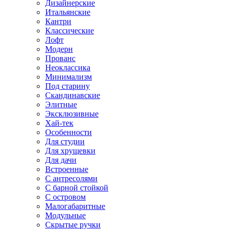
Дизайнерские
Итальянские
Кантри
Классические
Лофт
Модерн
Прованс
Неоклассика
Минимализм
Под старину
Скандинавские
Элитные
Эксклюзивные
Хай-тек
Особенности
Для студии
Для хрущевки
Для дачи
Встроенные
С антресолями
С барной стойкой
С островом
Малогабаритные
Модульные
Скрытые ручки