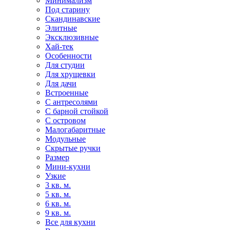
Минимализм
Под старину
Скандинавские
Элитные
Эксклюзивные
Хай-тек
Особенности
Для студии
Для хрущевки
Для дачи
Встроенные
С антресолями
С барной стойкой
С островом
Малогабаритные
Модульные
Скрытые ручки
Размер
Мини-кухни
Узкие
3 кв. м.
5 кв. м.
6 кв. м.
9 кв. м.
Все для кухни