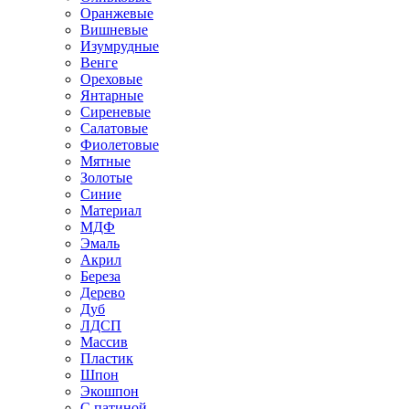
Оранжевые
Вишневые
Изумрудные
Венге
Ореховые
Янтарные
Сиреневые
Салатовые
Фиолетовые
Мятные
Золотые
Синие
Материал
МДФ
Эмаль
Акрил
Береза
Дерево
Дуб
ЛДСП
Массив
Пластик
Шпон
Экошпон
С патиной