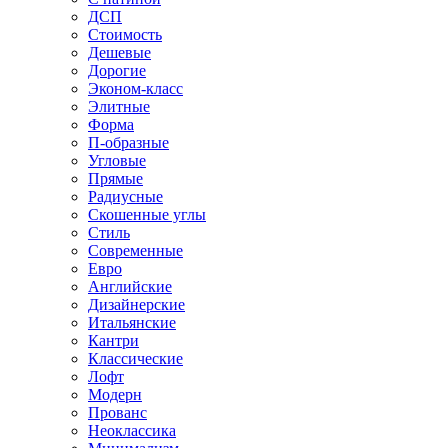
ДСП
Стоимость
Дешевые
Дорогие
Эконом-класс
Элитные
Форма
П-образные
Угловые
Прямые
Радиусные
Скошенные углы
Стиль
Современные
Евро
Английские
Дизайнерские
Итальянские
Кантри
Классические
Лофт
Модерн
Прованс
Неоклассика