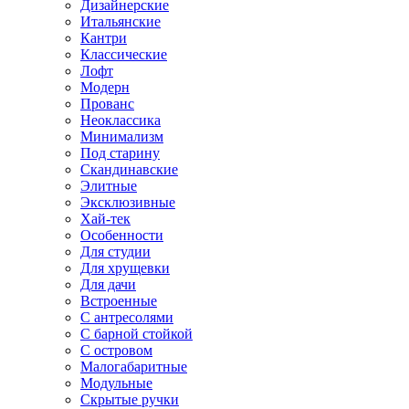
Дизайнерские
Итальянские
Кантри
Классические
Лофт
Модерн
Прованс
Неоклассика
Минимализм
Под старину
Скандинавские
Элитные
Эксклюзивные
Хай-тек
Особенности
Для студии
Для хрущевки
Для дачи
Встроенные
С антресолями
С барной стойкой
С островом
Малогабаритные
Модульные
Скрытые ручки