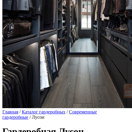
Главная
/
Каталог гардеробных
/
Современные
гардеробные
/ Лусон
Гардеробная Лусон