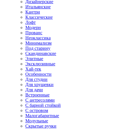
Дизайнерские
Итальянские
Кантри
Классические
Лофт
Модерн
Прованс
Неоклассика
Минимализм
Под старину
Скандинавские
Элитные
Эксклюзивные
Хай-тек
Особенности
Для студии
Для хрущевки
Для дачи
Встроенные
С антресолями
С барной стойкой
С островом
Малогабаритные
Модульные
Скрытые ручки