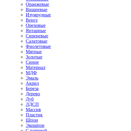
Оранжевые
Вишневые
Изумрудные
Венге
Ореховые
Янтарные
Сиреневые
Салатовые
Фиолетовые
Мятные
Золотые
Синие
Материал
МДФ
Эмаль
Акрил
Береза
Дерево
Дуб
ЛДСП
Массив
Пластик
Шпон
Экошпон
С патиной