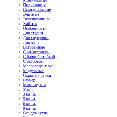
Минимализм
Под старину
Скандинавские
Элитные
Эксклюзивные
Хай-тек
Особенности
Для студии
Для хрущевки
Для дачи
Встроенные
С антресолями
С барной стойкой
С островом
Малогабаритные
Модульные
Скрытые ручки
Размер
Мини-кухни
Узкие
3 кв. м.
5 кв. м.
6 кв. м.
9 кв. м.
Все для кухни