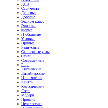
ДСП
Стоимость
Дешевые
Дорогие
Эконом-класс
Элитные
Форма
П-образные
Угловые
Прямые
Радиусные
Скошенные углы
Стиль
Современные
Евро
Английские
Дизайнерские
Итальянские
Кантри
Классические
Лофт
Модерн
Прованс
Неоклассика