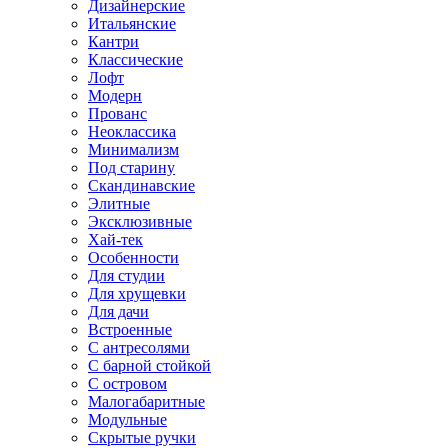
Дизайнерские
Итальянские
Кантри
Классические
Лофт
Модерн
Прованс
Неоклассика
Минимализм
Под старину
Скандинавские
Элитные
Эксклюзивные
Хай-тек
Особенности
Для студии
Для хрущевки
Для дачи
Встроенные
С антресолями
С барной стойкой
С островом
Малогабаритные
Модульные
Скрытые ручки