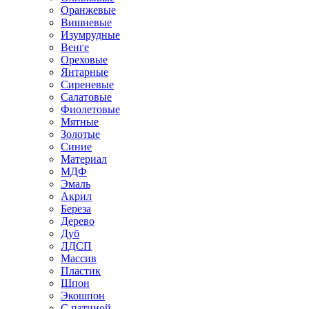
Оранжевые
Вишневые
Изумрудные
Венге
Ореховые
Янтарные
Сиреневые
Салатовые
Фиолетовые
Мятные
Золотые
Синие
Материал
МДФ
Эмаль
Акрил
Береза
Дерево
Дуб
ЛДСП
Массив
Пластик
Шпон
Экошпон
С патиной