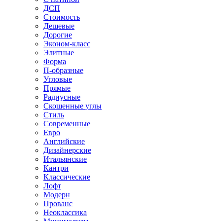
ДСП
Стоимость
Дешевые
Дорогие
Эконом-класс
Элитные
Форма
П-образные
Угловые
Прямые
Радиусные
Скошенные углы
Стиль
Современные
Евро
Английские
Дизайнерские
Итальянские
Кантри
Классические
Лофт
Модерн
Прованс
Неоклассика