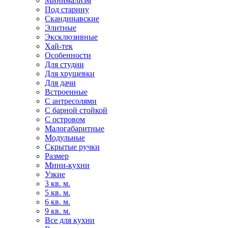
Минимализм
Под старину
Скандинавские
Элитные
Эксклюзивные
Хай-тек
Особенности
Для студии
Для хрущевки
Для дачи
Встроенные
С антресолями
С барной стойкой
С островом
Малогабаритные
Модульные
Скрытые ручки
Размер
Мини-кухни
Узкие
3 кв. м.
5 кв. м.
6 кв. м.
9 кв. м.
Все для кухни