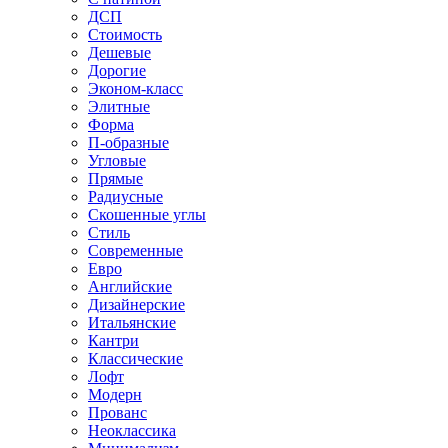
ДСП
Стоимость
Дешевые
Дорогие
Эконом-класс
Элитные
Форма
П-образные
Угловые
Прямые
Радиусные
Скошенные углы
Стиль
Современные
Евро
Английские
Дизайнерские
Итальянские
Кантри
Классические
Лофт
Модерн
Прованс
Неоклассика