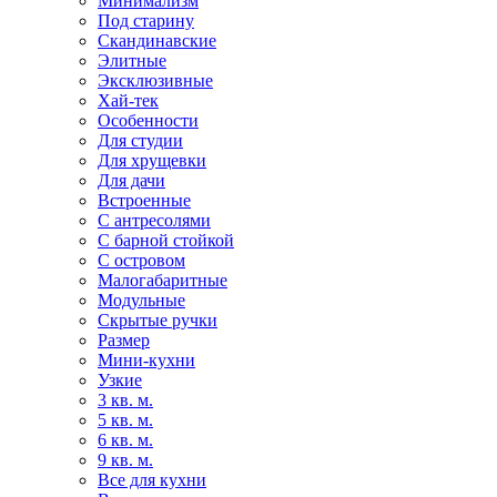
Минимализм
Под старину
Скандинавские
Элитные
Эксклюзивные
Хай-тек
Особенности
Для студии
Для хрущевки
Для дачи
Встроенные
С антресолями
С барной стойкой
С островом
Малогабаритные
Модульные
Скрытые ручки
Размер
Мини-кухни
Узкие
3 кв. м.
5 кв. м.
6 кв. м.
9 кв. м.
Все для кухни