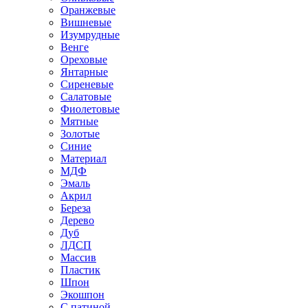
Оранжевые
Вишневые
Изумрудные
Венге
Ореховые
Янтарные
Сиреневые
Салатовые
Фиолетовые
Мятные
Золотые
Синие
Материал
МДФ
Эмаль
Акрил
Береза
Дерево
Дуб
ЛДСП
Массив
Пластик
Шпон
Экошпон
С патиной