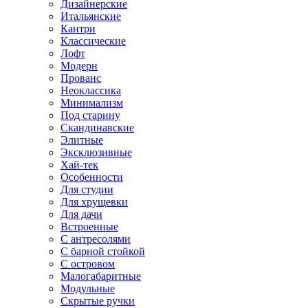
Дизайнерские
Итальянские
Кантри
Классические
Лофт
Модерн
Прованс
Неоклассика
Минимализм
Под старину
Скандинавские
Элитные
Эксклюзивные
Хай-тек
Особенности
Для студии
Для хрущевки
Для дачи
Встроенные
С антресолями
С барной стойкой
С островом
Малогабаритные
Модульные
Скрытые ручки