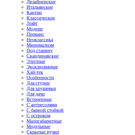
Дизайнерские
Итальянские
Кантри
Классические
Лофт
Модерн
Прованс
Неоклассика
Минимализм
Под старину
Скандинавские
Элитные
Эксклюзивные
Хай-тек
Особенности
Для студии
Для хрущевки
Для дачи
Встроенные
С антресолями
С барной стойкой
С островом
Малогабаритные
Модульные
Скрытые ручки