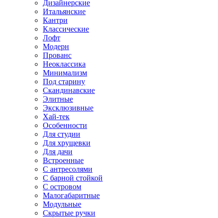
Дизайнерские
Итальянские
Кантри
Классические
Лофт
Модерн
Прованс
Неоклассика
Минимализм
Под старину
Скандинавские
Элитные
Эксклюзивные
Хай-тек
Особенности
Для студии
Для хрущевки
Для дачи
Встроенные
С антресолями
С барной стойкой
С островом
Малогабаритные
Модульные
Скрытые ручки